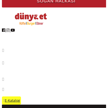
SOĞAN HALKASI
Dünya Et Entegre
Merkez:
AOSB 3. Kısım Mahallesi 35. Cadde No:26
Döşemealtı /ANTALYA
Fabrika:
AOSB 3. Kısım Mahallesi 35. Cadde No:26
Döşemealtı / ANTALYA
444 4 895
info@dunyaet.com.tr
E-Katalog