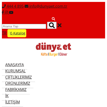
444 4 895
info@dunyaet.com.tr
TR
E-Katalog
ANASAYFA
KURUMSAL
ÇIFTLIKLERIMIZ
ÜRÜNLERIMIZ
FABRIKAMIZ
İK
İLETIŞIM