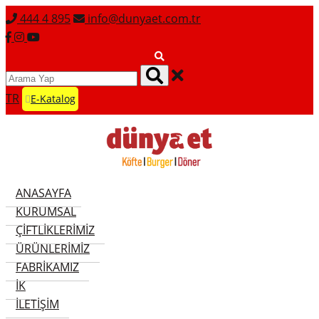
444 4 895
info@dunyaet.com.tr
TR
E-Katalog
ANASAYFA
KURUMSAL
ÇIFTLIKLERIMIZ
ÜRÜNLERIMIZ
FABRIKAMIZ
İK
İLETIŞIM