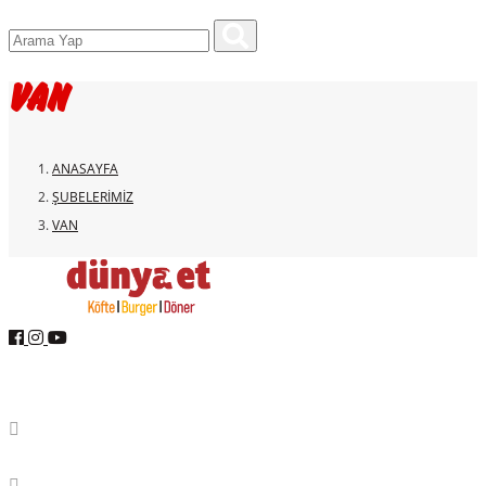
VAN
ANASAYFA
ŞUBELERIMIZ
VAN
Dünya Et Entegre
Merkez:
AOSB 3. Kısım Mahallesi 35. Cadde No:26
Döşemealtı /ANTALYA
Fabrika:
AOSB 3. Kısım Mahallesi 35. Cadde No:26